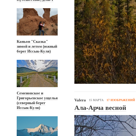
Каньон "Сказка"
зимой и летом (южный
берег Иссык-Куля)
Семеновское и
Григорьевское ущелья
Valera
15 МАРТА
17 ИЗОБРАЖЕНИЙ
(северный берег
Ала-Арча весной
Иссык-Куля)