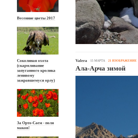
Весенние цветы 2017
Valera
Соколиная охота
15 МАРТА
21 ИЗОБРАЖЕНИЕ
(скармливание
Ала-Арча зимой
запуганного кролика
ленивому
зажравшемуся орлу)
За Орто-Саем - поля
маков!