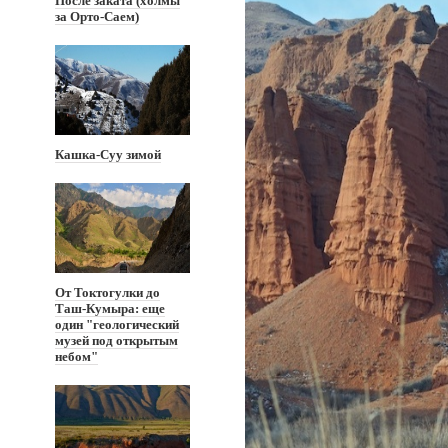
После заката (холмы
за Орто-Саем)
Кашка-Суу зимой
От Токтогулки до
Таш-Кумыра: еще
один "геологический
музей под открытым
небом"