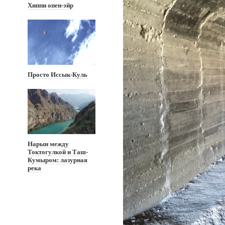
Хиппи опен-эйр
Просто Иссык-Куль
Нарын между
Токтогулкой и Таш-
Кумыром: лазурная
река