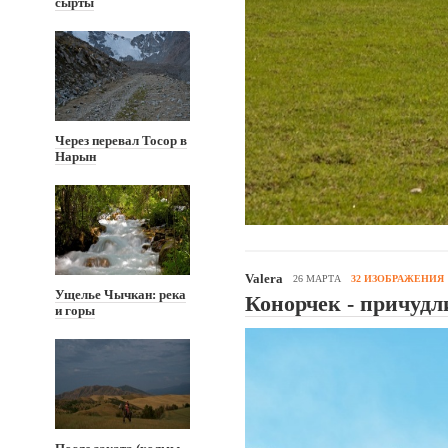
сырты
Через перевал Тосор в
Нарын
Valera
26 МАРТА
32 ИЗОБРАЖЕНИЯ
Ущелье Чычкан: река
Конорчек - причуд
и горы