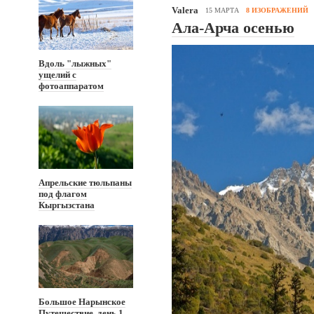
Valera
15 МАРТА
8 ИЗОБРАЖЕНИЙ
Ала-Арча осенью
Вдоль "лыжных"
ущелий с
фотоаппаратом
Апрельские тюльпаны
под флагом
Кыргызстана
Большое Нарынское
Путешествие, день 1