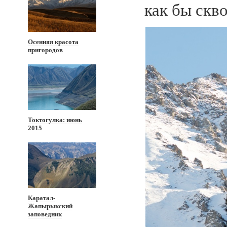
как бы скв
Осенняя красота
пригородов
Токтогулка: июнь
2015
Каратал-
Жапырыкский
заповедник