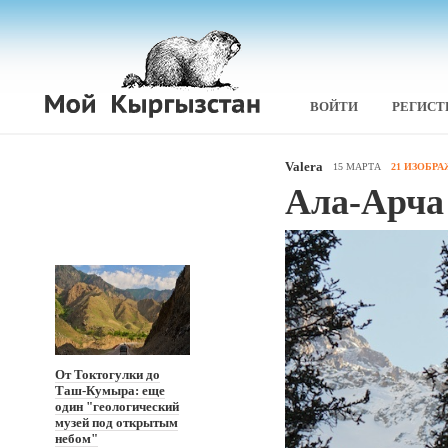
ВОЙТИ
РЕГИСТ
Valera
15 МАРТА
21 ИЗОБР
Ала-Арча
От Токтогулки до
Таш-Кумыра: еще
один "геологический
музей под открытым
небом"