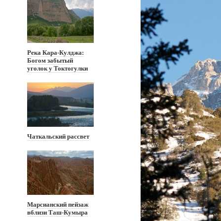
Река Кара-Кулджа:
Богом забытый
уголок у Токтогулки
Чаткальский рассвет
Марсианский пейзаж
вблизи Таш-Кумыра