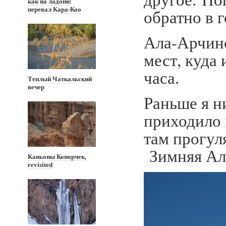
как на ладони:
перевал Кара-Коо
обратно в г
Ала-Арчинс
мест, куда
часа.
Теплый Чаткальский
вечер
Раньше я ни
приходило 
там прогул
Зимняя Ала
Каньоны Конорчек,
revisited