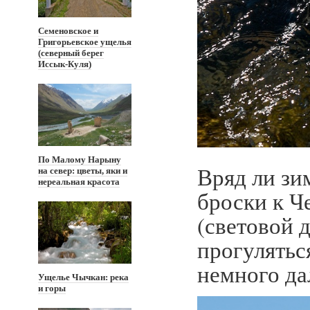
Семеновское и
Григорьевское ущелья
(северный берег
Иссык-Куля)
По Малому Нарыну
Вряд ли зи
на север: цветы, яки и
нереальная красота
броски к Ч
(световой д
прогулятьс
немного да
Ущелье Чычкан: река
и горы