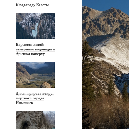
К водопаду Кегеты
Барскоон зимой:
замерзшие водопады и
Арктика наверху
Дикая природа вокруг
мертвого города
Иныльчек