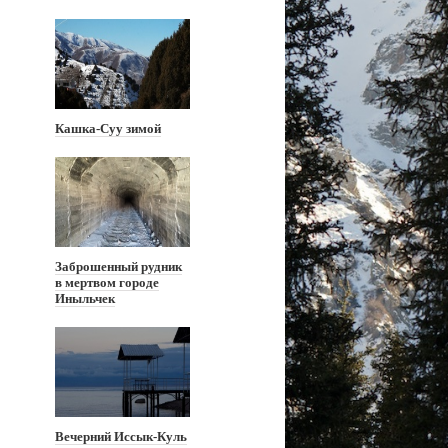
Кашка-Суу зимой
Заброшенный рудник
в мертвом городе
Иныльчек
Вечерний Иссык-Куль