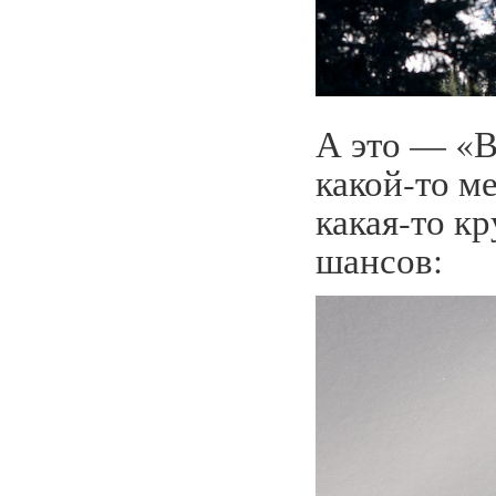
А это — «
какой-то м
какая-то к
шансов: