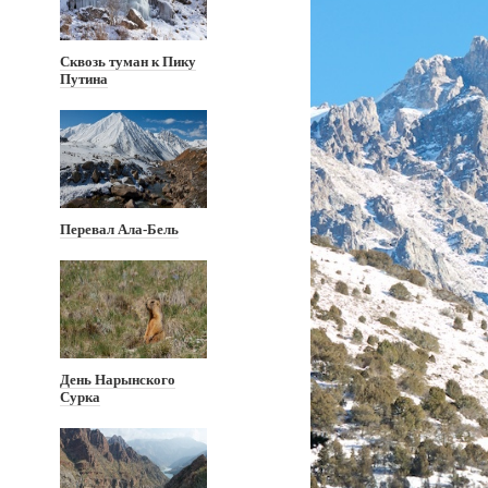
Сквозь туман к Пику
Путина
Перевал Ала-Бель
День Нарынского
Сурка