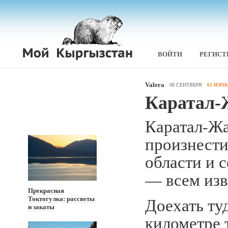
ВОЙТИ
РЕГИСТ
Valera
08 СЕНТЯБРЯ
61 ИЗО
Каратал-
Каратал-Ж
произнести
области и с
— всем изв
Прекрасная
Доехать туд
Токтогулка: рассветы
и закаты
километре 