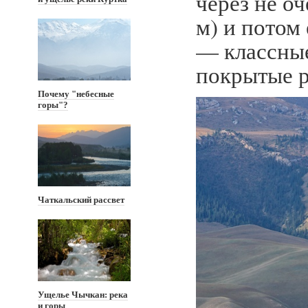
через не о
м) и потом
— классные
покрытые р
Почему "небесные
горы"?
Чаткальский рассвет
Ущелье Чычкан: река
и горы