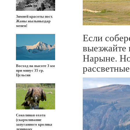
Зимней красоты пост.
Жаны жылыныздар
менен!
Если собере
выезжайте 
Нарыне. Но
рассветные
Восход на высоте 3 км
при минус 35 гр.
Цельсия
Соколиная охота
(скармливание
запуганного кролика
ленивому