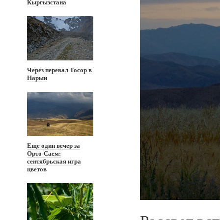
Кыргызстана
Через перевал Тосор в
Нарын
Еще один вечер за
Орто-Саем:
сентябрьская игра
цветов