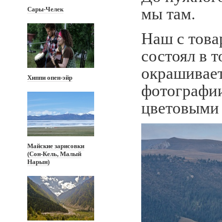
мы там.
Сары-Челек
Наш с тов
состоял в т
окрашивает
Хиппи опен-эйр
фотографи
цветовыми 
Майские зарисовки
(Сон-Кель, Малый
Нарын)