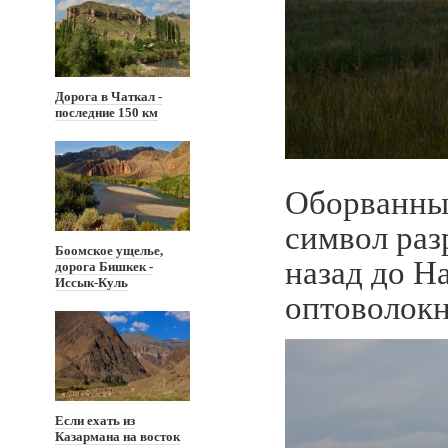
Дорога в Чаткал -
последние 150 км
Оборванные
символ разр
Боомское ущелье,
назад до Н
дорога Бишкек -
Иссык-Куль
оптоволокн
Если ехать из
Казармана на восток