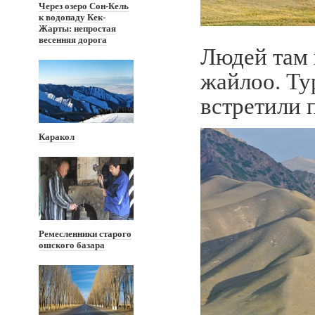
Через озеро Сон-Кель
к водопаду Кек-
Жарты: непростая
весенняя дорога
Людей там 
жайлоо. Ту
встретили 
Каракол
Ремесленники старого
ошского базара