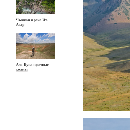
Чычкан и река Ит-
Агар
Ала-Бука: цветные
холмы