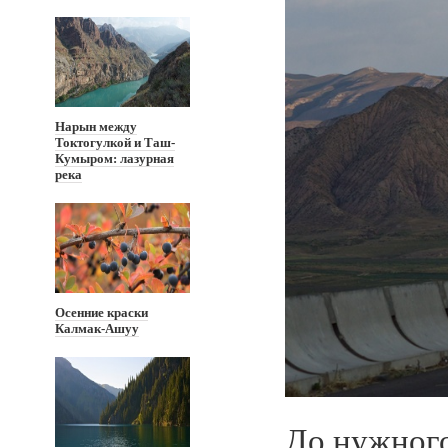
Нарын между
Токтогулкой и Таш-
Кумыром: лазурная
река
Осенние краски
Калмак-Ашуу
До нужного