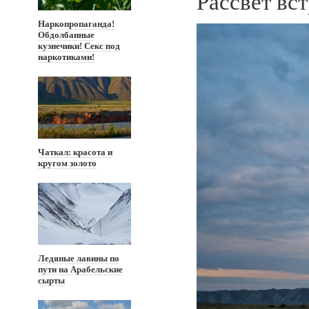
Рассвет вс
Наркопропаганда!
Обдолбанные
кузнечики! Секс под
наркотиками!
Чаткал: красота и
кругом золото
Ледяные лавины по
пути на Арабельские
сырты