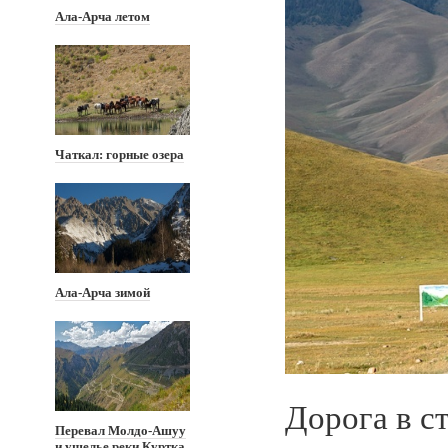
Ала-Арча летом
Чаткал: горные озера
Ала-Арча зимой
Дорога в с
Перевал Молдо-Ашуу
и ущелье реки Куртка