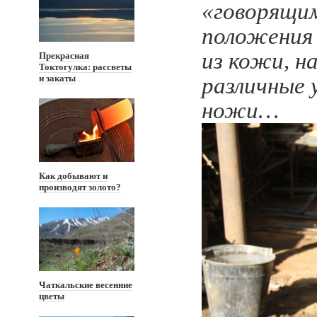
«говорящи
положения
из кожи, н
Прекрасная
Токтогулка: рассветы
и закаты
различные 
ножи…
Как добывают и
производят золото?
Чаткальские весенние
цветы