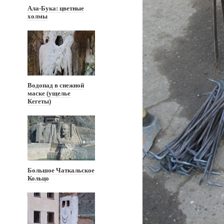
Ала-Бука: цветные
холмы
Водопад в снежной
маске (ущелье
Кегеты)
Большое Чаткальское
Кольцо