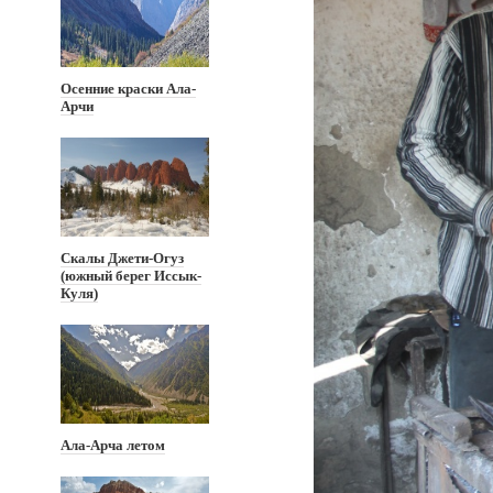
Осенние краски Ала-
Арчи
Скалы Джети-Огуз
(южный берег Иссык-
Куля)
Ала-Арча летом