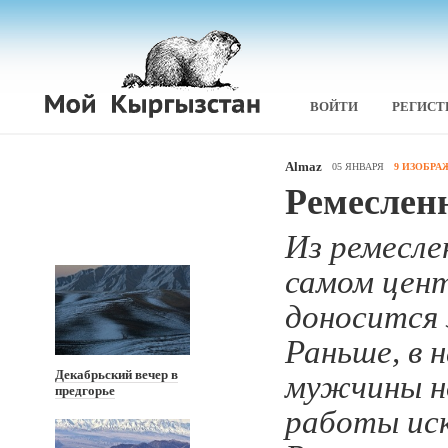
ВОЙТИ
РЕГИСТ
Almaz
05 ЯНВАРЯ
9 ИЗОБР
Ремесленн
Из ремесле
самом цент
доносится 
Раньше, в 
Декабрьский вечер в
мужчины н
предгорье
работы иск