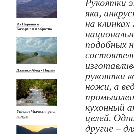
Рукоятки э
яка, инкру
на клинках
Из Нарына в
Казарман и обратно
националь
подобных 
состоятель
изготавлив
Джалал-Абад - Нарын
рукоятки к
ножи, а ве
промышлен
кухонный а
Ущелье Чычкан: река
целей. Одн
и горы
другие – д