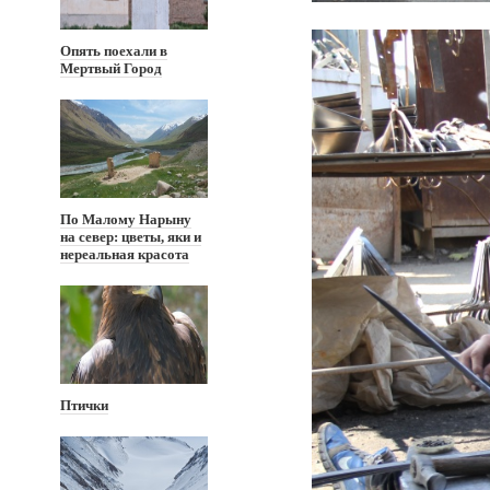
Опять поехали в
Мертвый Город
По Малому Нарыну
на север: цветы, яки и
нереальная красота
Птички