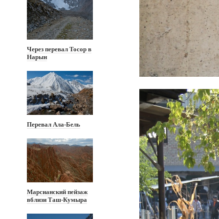
Через перевал Тосор в
Нарын
Перевал Ала-Бель
Марсианский пейзаж
вблизи Таш-Кумыра