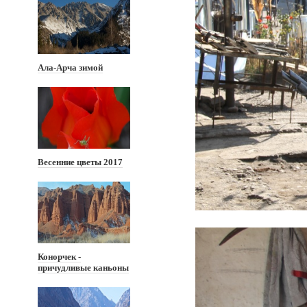
Ала-Арча зимой
Весенние цветы 2017
Конорчек -
причудливые каньоны