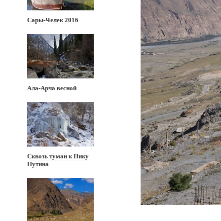
Сары-Челек 2016
Ала-Арча весной
Сквозь туман к Пику
Путина