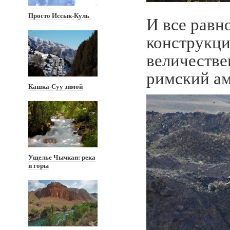
Просто Иссык-Куль
И все равн
конструкци
величестве
римский а
Кашка-Суу зимой
Ущелье Чычкан: река
и горы