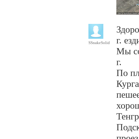
Здоро
г. ез
SSnakeSolid
Мы со
г.
По пл
Курга
пешее
хорош
Тенгр
Подск
проез