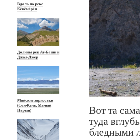
Вдоль по реке
Кёкёмёрён
Долины рек Ат-Баши и
Джал-Джер
Майские зарисовки
(Сон-Кель, Малый
Вот та сам
Нарын)
туда вглубь
бледными л