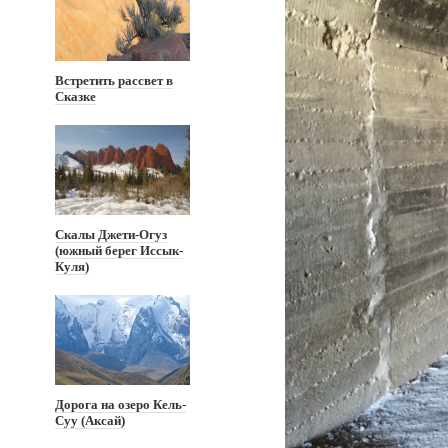
Встретить рассвет в
Сказке
Скалы Джети-Огуз
(южный берег Иссык-
Куля)
Дорога на озеро Кель-
Суу (Аксай)