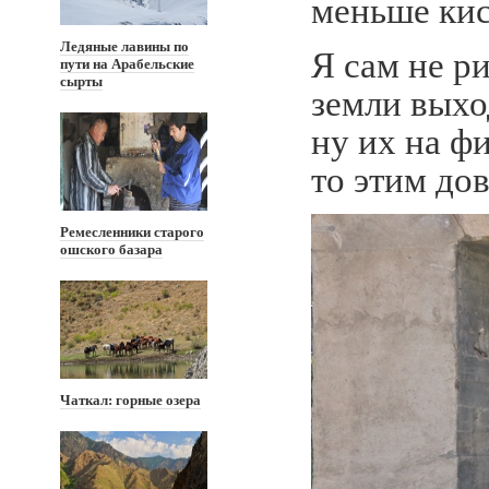
меньше кис
Ледяные лавины по
Я сам не ри
пути на Арабельские
сырты
земли выхо
ну их на ф
то этим до
Ремесленники старого
ошского базара
Чаткал: горные озера