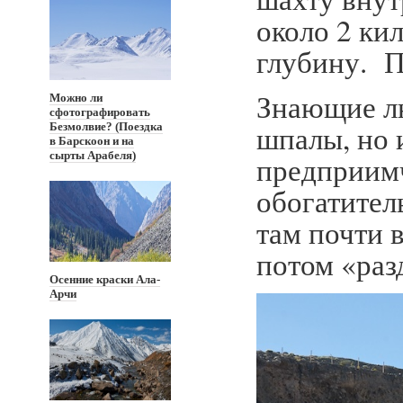
около 2 ки
глубину. П
Знающие лю
Можно ли
сфотографировать
шпалы, но 
Безмолвие? (Поездка
в Барскоон и на
сырты Арабеля)
предприимч
обогатител
там почти 
потом «раз
Осенние краски Ала-
Арчи