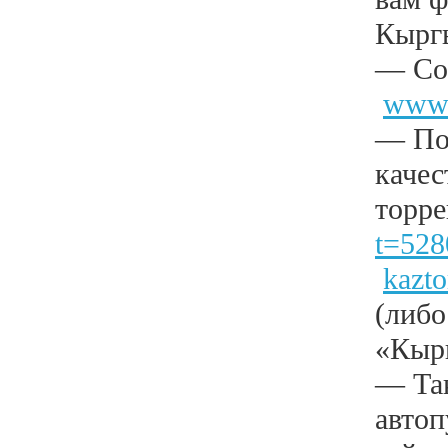
Кыргы
— Со
www.
— По
качес
торре
t=528
kazt
(либо
«Кырг
— Так
автоп