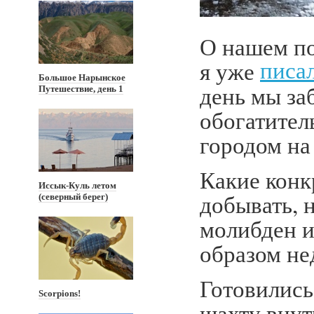
О нашем по
я уже
писа
Большое Нарынское
день мы за
Путешествие, день 1
обогатител
городом на
Какие конк
Иссык-Куль летом
добывать, н
(северный берег)
молибден и
образом не
Готовились
Scorpions!
шахту внут