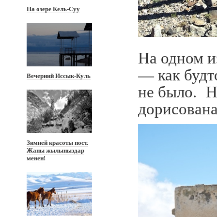
На озере Кель-Суу
На одном и
— как будт
Вечерний Иссык-Куль
не было. Н
дорисована
Зимней красоты пост.
Жаны жылыныздар
менен!