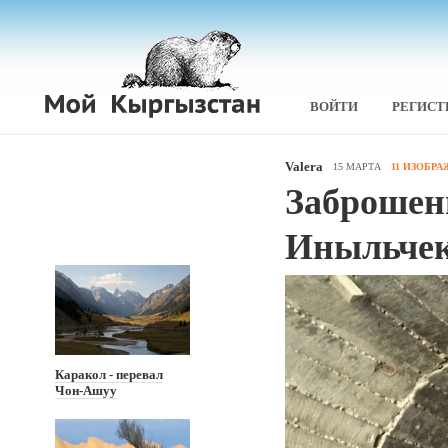
ВОЙТИ
РЕГИСТ
Valera
15 МАРТА
11 ИЗОБР
Заброшен
Иныльче
Каракол - перевал
Чон-Ашуу