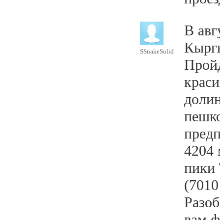
В авг
Кыргы
SSnakeSolid
Пройд
краси
долин
пешк
предп
4204 
пики 
(7010
Разоб
вам ф