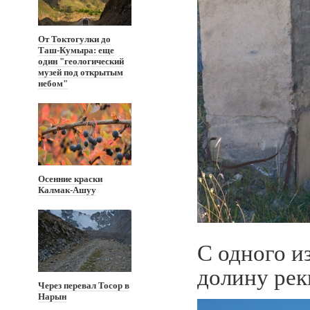
От Токтогулки до
Таш-Кумыра: еще
один "геологический
музей под открытым
небом"
Осенние краски
Калмак-Ашуу
С одного и
долину рек
Через перевал Тосор в
Нарын