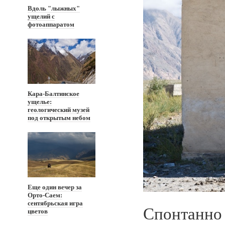
Вдоль "лыжных"
ущелий с
фотоаппаратом
Кара-Балтинское
ущелье:
геологический музей
под открытым небом
Еще один вечер за
Орто-Саем:
сентябрьская игра
Спонтанно 
цветов