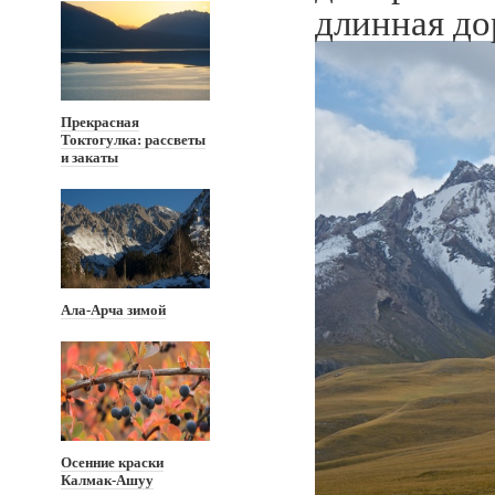
длинная до
Прекрасная
Токтогулка: рассветы
и закаты
Ала-Арча зимой
Осенние краски
Калмак-Ашуу