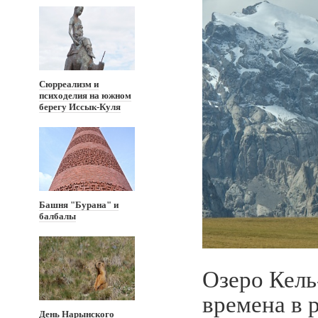
Сюрреализм и
психоделия на южном
берегу Иссык-Куля
Башня "Бурана" и
балбалы
Озеро Кель
времена в 
День Нарынского