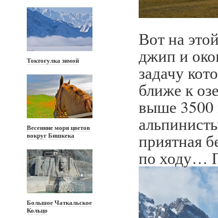
Вот на это
джип и око
Токтогулка зимой
задачу кот
ближе к оз
выше 3500 
альпинисты
Весенние моря цветов
приятная б
вокруг Бишкека
по ходу… П
Большое Чаткальское
Кольцо