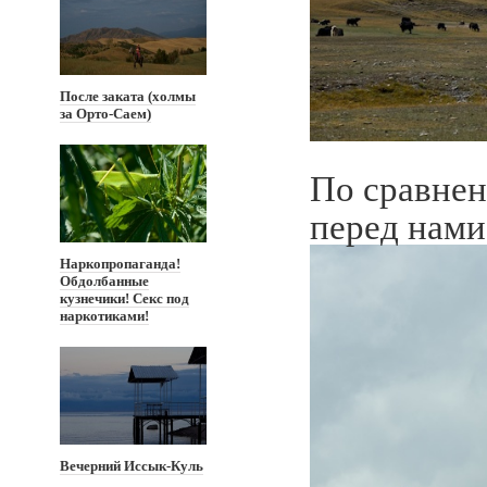
После заката (холмы
за Орто-Саем)
По сравнен
перед нами
Наркопропаганда!
Обдолбанные
кузнечики! Секс под
наркотиками!
Вечерний Иссык-Куль