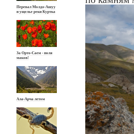
Перевал Молдо-Ашуу
и ущелье реки Куртка
За Орто-Саем - поля
маков!
Ала-Арча летом