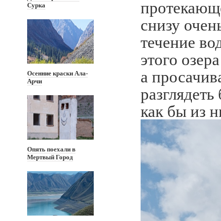
протекающе
Сурка
снизу очен
течение во
этого озера
а просачив
Осенние краски Ала-
Арчи
разглядеть
как бы из н
Опять поехали в
Мертвый Город