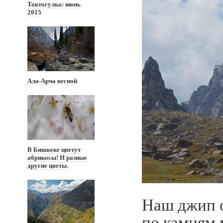
Токтогулка: июнь
2015
Ала-Арча весной
В Бишкеке цветут
абрикосы! И разные
другие цветы.
Наш джип о
по камням 