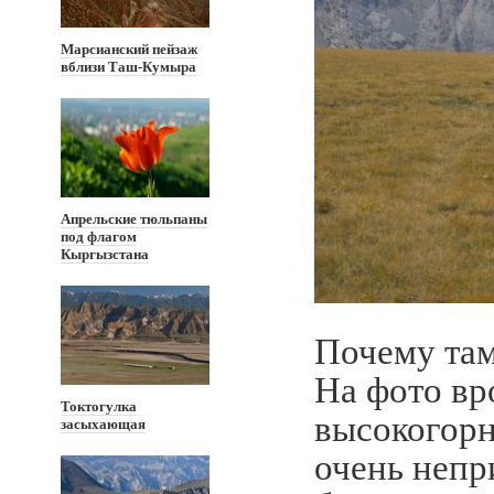
Марсианский пейзаж
вблизи Таш-Кумыра
Апрельские тюльпаны
под флагом
Кыргызстана
Почему там
На фото вр
Токтогулка
высокогорн
засыхающая
очень непр