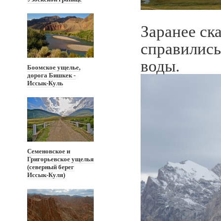
Заранее ск
справились
воды.
Боомское ущелье,
дорога Бишкек -
Иссык-Куль
Семеновское и
Григорьевское ущелья
(северный берег
Иссык-Куля)