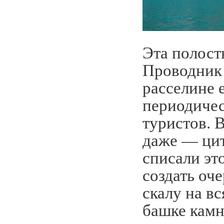
Эта полост
Проводник р
расселине 
периодичес
туристов. 
даже — ци
списали эт
создать оч
скалу на в
башке камн