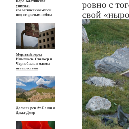
ровно с тог
Кара-Балтинское
ущелье:
геологический музей
свой «ныро
под открытым небом
Мертвый город
Иныльчек. Сталкер и
Чернобыль в одном
путешествии
Долины рек Ат-Баши и
Джал-Джер