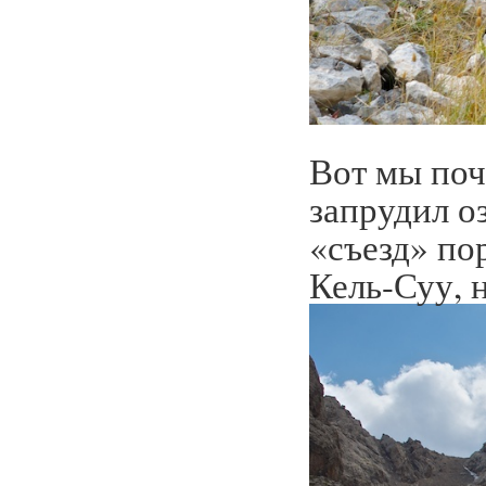
Вот мы поч
запрудил о
«съезд» по
Кель-Суу, 