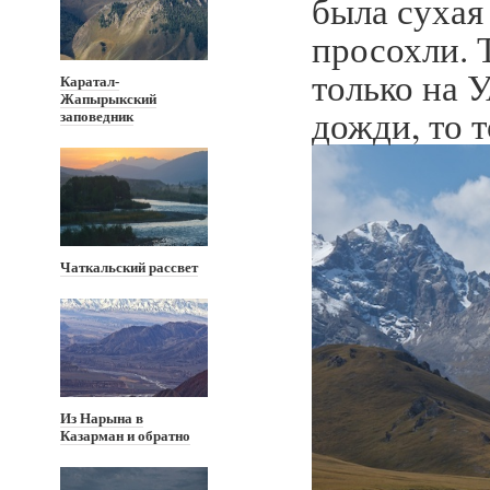
была сухая
просохли. 
только на 
Каратал-
Жапырыкский
дожди, то 
заповедник
Чаткальский рассвет
Из Нарына в
Казарман и обратно