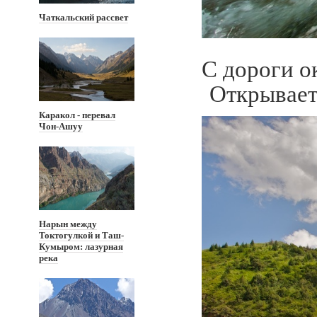
Чаткальский рассвет
С дороги о
Открываетс
Каракол - перевал
Чон-Ашуу
Нарын между
Токтогулкой и Таш-
Кумыром: лазурная
река