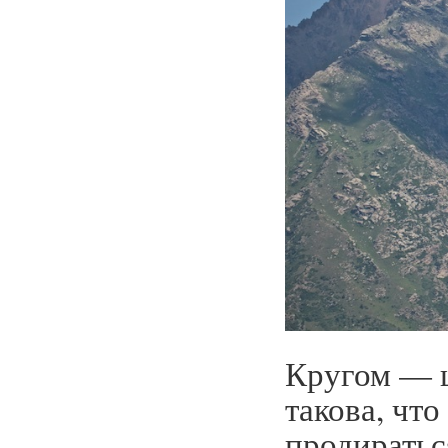
Кругом — ц
такова, чт
продиратьс