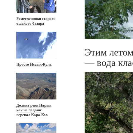
Ремесленники старого
ошского базара
Этим летом
— вода клас
Просто Иссык-Куль
Долина реки Нарын
как на ладони:
перевал Кара-Коо