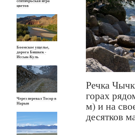
сентябрьская игра
цветов
Боомское ущелье,
дорога Бишкек -
Иссык-Куль
Речка Чычк
горах рядо
Через перевал Тосор в
м) и на св
Нарын
десятков м