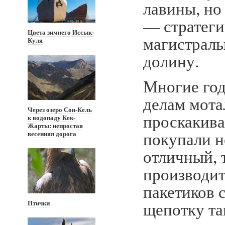
лавины, но
— стратеги
Цвета зимнего Иссык-
магистраль
Куля
долину.
Многие год
делам мота
Через озеро Сон-Кель
проскакива
к водопаду Кек-
Жарты: непростая
покупали н
весенняя дорога
отличный, 
производит
пакетиков 
щепотку та
Птички