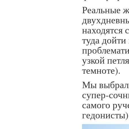
Реальные ж
двухдневны
находятся с
туда дойти
проблемати
узкой петл
темноте).
Мы выбрали
супер-сочн
самого руч
гедонисты)