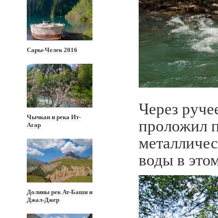
Сары-Челек 2016
Через руче
Чычкан и река Ит-
проложил п
Агар
металличес
воды в этом
Долины рек Ат-Баши и
Джал-Джер