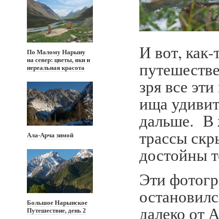
И вот, как
По Малому Нарыну
на север: цветы, яки и
путешестве
нереальная красота
зря все эт
ища удивит
дальше. В 
трассы скр
Ала-Арча зимой
достойны т
Эти фотогра
остановилс
Большое Нарынское
далеко от 
Путешествие, день 2