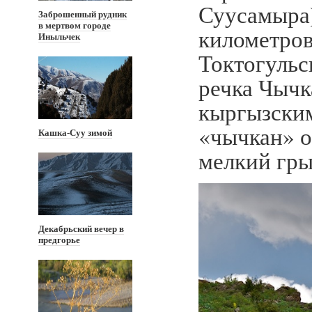
Суусамыра)
Заброшенный рудник
в мертвом городе
километров
Иныльчек
Токтогульс
речка Чычк
кыргызским
«чычкан» о
Кашка-Суу зимой
мелкий гры
Декабрьский вечер в
предгорье