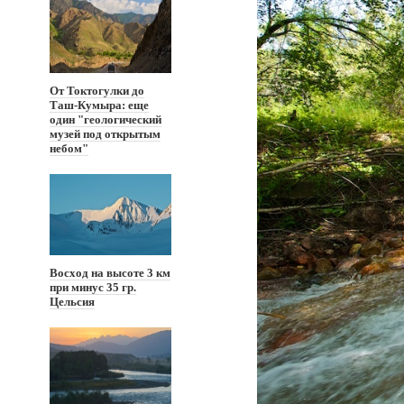
От Токтогулки до
Таш-Кумыра: еще
один "геологический
музей под открытым
небом"
Восход на высоте 3 км
при минус 35 гр.
Цельсия