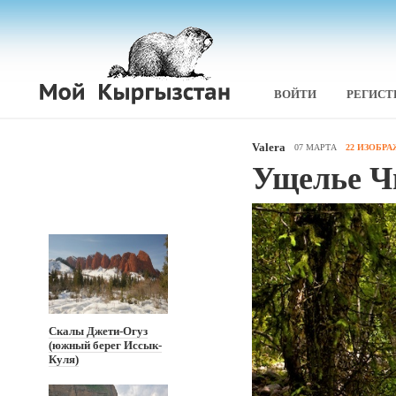
ВОЙТИ
РЕГИСТ
Valera
07 МАРТА
22 ИЗОБР
Ущелье Ч
Скалы Джети-Огуз
(южный берег Иссык-
Куля)