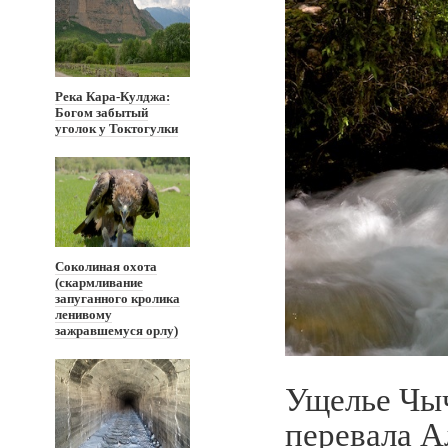
Река Кара-Кулджа:
Богом забытый
уголок у Токтогулки
Соколиная охота
(скармливание
запуганного кролика
ленивому
зажравшемуся орлу)
Ущелье Чычк
перевала А