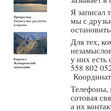
Я записал 
мы с друзь
Прекрасная
Токтогулка: рассветы
и закаты
остановитьс
Для тех, ко
незамыслов
у них есть 
Каратал-
Жапырыкский
558 802 052
заповедник
Координаты
Телефоны, 
сотовая свя
а их конта