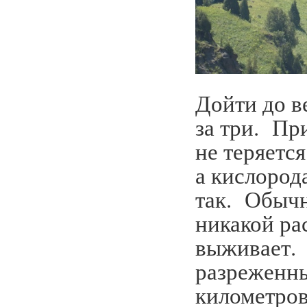
Дойти до в
за три. Пр
не теряетс
а кислород
так. Обычн
никакой ра
выживает. 
разреженны
километров