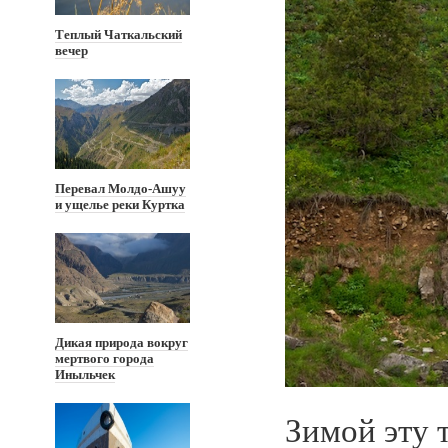
Теплый Чаткальский
вечер
Перевал Молдо-Ашуу
и ущелье реки Куртка
Дикая природа вокруг
мертвого города
Иныльчек
Зимой эту 