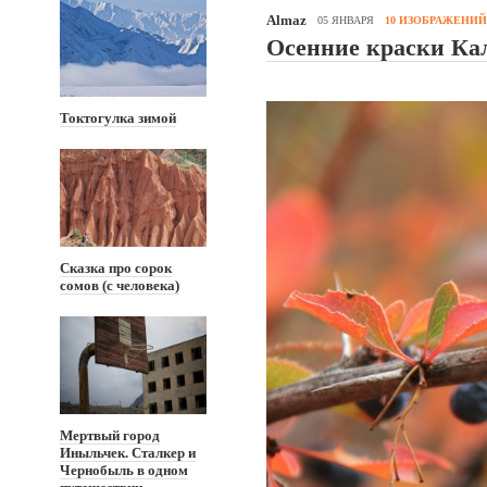
Almaz
05 ЯНВАРЯ
10 ИЗОБРАЖЕНИЙ
Осенние краски К
Токтогулка зимой
Сказка про сорок
сомов (с человека)
Мертвый город
Иныльчек. Сталкер и
Чернобыль в одном