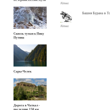
Almaz
Башня Бурана в Т
Almaz
Сквозь туман к Пику
Путина
Сары-Челек
Дорога в Чаткал -
последние 150 км