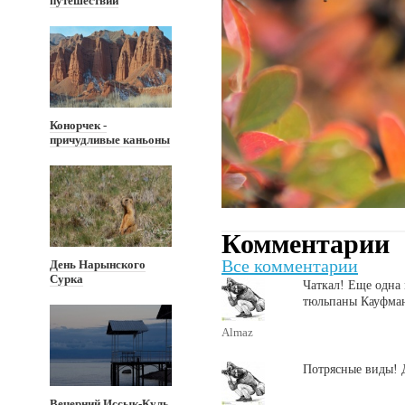
путешествии
Конорчек -
причудливые каньоны
Комментарии
Все комментарии
День Нарынского
Сурка
Чаткал! Еще одна 
тюльпаны Кауфман
Almaz
Потрясные виды! 
Вечерний Иссык-Куль