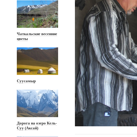
Чаткальские весенние
цветы
Суусамыр
Дорога на озеро Кель-
Суу (Аксай)