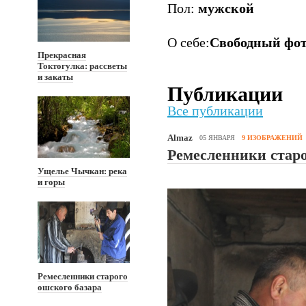
Пол:
мужской
О себе:
Свободный фот
Прекрасная
Токтогулка: рассветы
и закаты
Публикации
Все публикации
Almaz
05 ЯНВАРЯ
9 ИЗОБРАЖЕНИЙ
Ремесленники старо
Ущелье Чычкан: река
и горы
Ремесленники старого
ошского базара