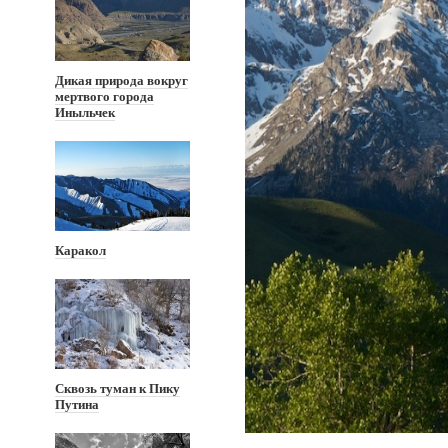
Дикая природа вокруг
мертвого города
Иныльчек
Каракол
Сквозь туман к Пику
Путина