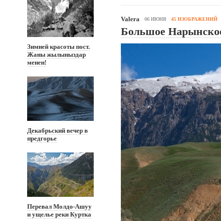
Valera
06 ИЮНЯ
45 ИЗОБРАЖЕНИЙ
Большое Нарынское
Зимней красоты пост.
Жаны жылыныздар
менен!
Декабрьский вечер в
предгорье
Перевал Молдо-Ашуу
и ущелье реки Куртка