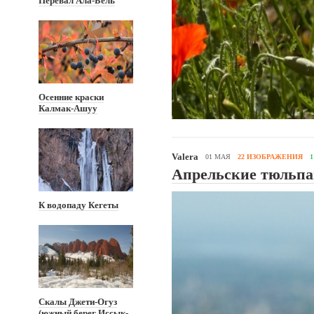
Перевал Ала-Бель
Осенние краски
Калмак-Ашуу
Valera
01 МАЯ
22 ИЗОБРАЖЕНИЯ
Апрельские тюльпа
К водопаду Кегеты
Скалы Джети-Огуз
(южный берег Иссык-