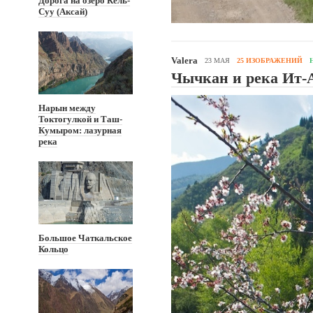
Дорога на озеро Кель-
Суу (Аксай)
Valera
23 МАЯ
25 ИЗОБРАЖЕНИЙ
Чычкан и река Ит-
Нарын между
Токтогулкой и Таш-
Кумыром: лазурная
река
Большое Чаткальское
Кольцо