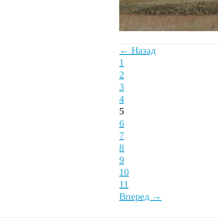
← Назад
1
2
3
4
5
6
7
8
9
10
11
Вперед →