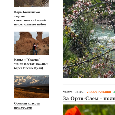
Кара-Балтинское
ущелье:
геологический музей
под открытым небом
Каньон "Сказка"
зимой и летом (южный
берег Иссык-Куля)
Valera
18 МАЯ
24 ИЗОБРАЖЕНИЯ
За Орто-Саем - пол
Осенняя красота
пригородов