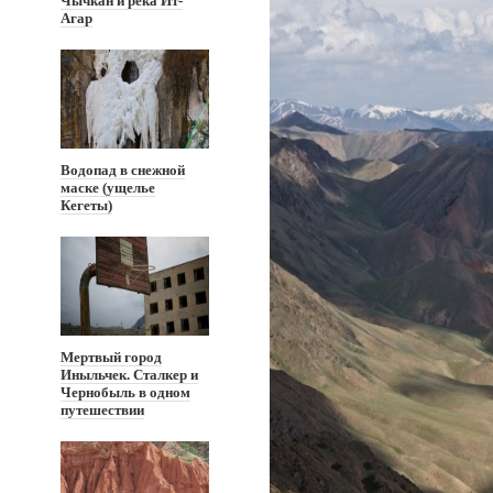
Чычкан и река Ит-
Агар
Водопад в снежной
маске (ущелье
Кегеты)
Мертвый город
Иныльчек. Сталкер и
Чернобыль в одном
путешествии