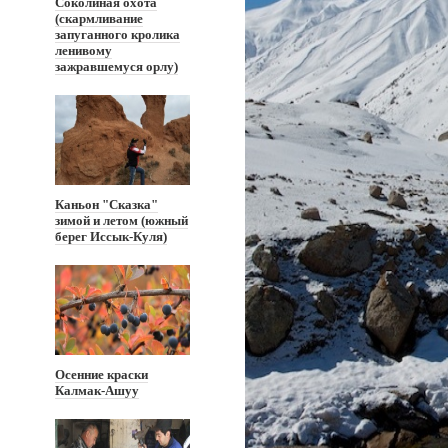
Соколиная охота
(скармливание
запуганного кролика
ленивому
зажравшемуся орлу)
Каньон "Сказка"
зимой и летом (южный
берег Иссык-Куля)
Осенние краски
Калмак-Ашуу