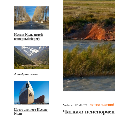
Иссык-Куль зимой
(северный берег)
Ала-Арча летом
Valera
07 МАРТА
13 ИЗОБРАЖЕНИЙ
Цвета зимнего Иссык-
Чаткал: неиспорчен
Куля