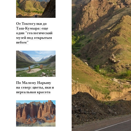
От Токтогулки до
Таш-Кумыра: еще
один "геологический
музей под открытым
небом"
По Малому Нарыну
на север: цветы, яки и
нереальная красота