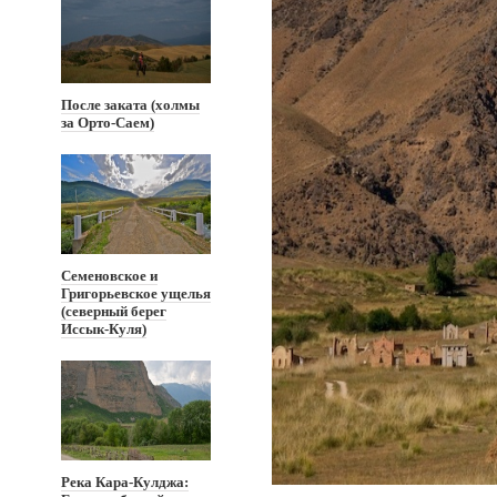
После заката (холмы
за Орто-Саем)
Семеновское и
Григорьевское ущелья
(северный берег
Иссык-Куля)
Река Кара-Кулджа: