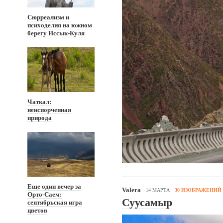
Сюрреализм и
психоделия на южном
берегу Иссык-Куля
Чаткал:
неиспорченная
природа
Еще один вечер за
Valera
14 МАРТА
30 ИЗОБРАЖЕНИЙ
Орто-Саем:
Суусамыр
сентябрьская игра
цветов