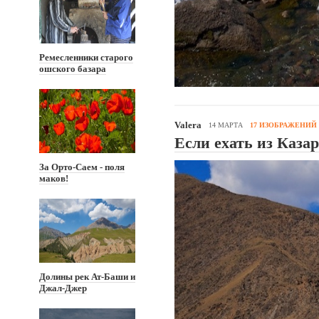
Ремесленники старого
ошского базара
Valera
14 МАРТА
17 ИЗОБРАЖЕНИЙ
Если ехать из Каза
За Орто-Саем - поля
маков!
Долины рек Ат-Баши и
Джал-Джер