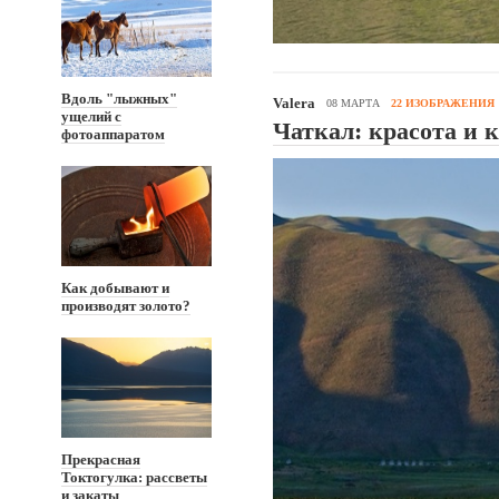
Вдоль "лыжных"
Valera
08 МАРТА
22 ИЗОБРАЖЕНИЯ
ущелий с
Чаткал: красота и 
фотоаппаратом
Как добывают и
производят золото?
Прекрасная
Токтогулка: рассветы
и закаты