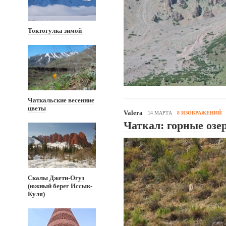
Токтогулка зимой
Чаткальские весенние
цветы
Valera
14 МАРТА
8 ИЗОБРАЖЕНИЙ
Чаткал: горные озе
Скалы Джети-Огуз
(южный берег Иссык-
Куля)