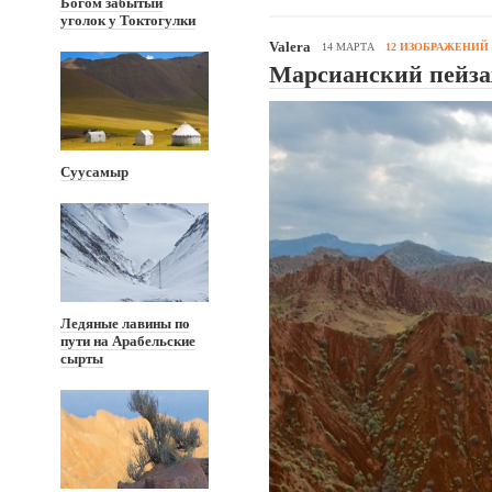
Богом забытый
уголок у Токтогулки
Valera
14 МАРТА
12 ИЗОБРАЖЕНИЙ
Марсианский пейз
Суусамыр
Ледяные лавины по
пути на Арабельские
сырты