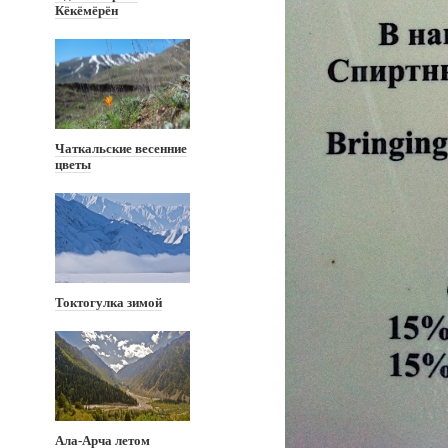
Кёкёмёрён
Чаткальские весенние
цветы
Токтогулка зимой
Ала-Арча летом