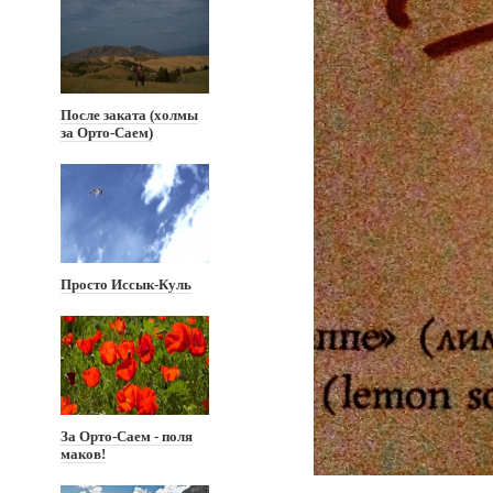
После заката (холмы
за Орто-Саем)
Просто Иссык-Куль
За Орто-Саем - поля
маков!