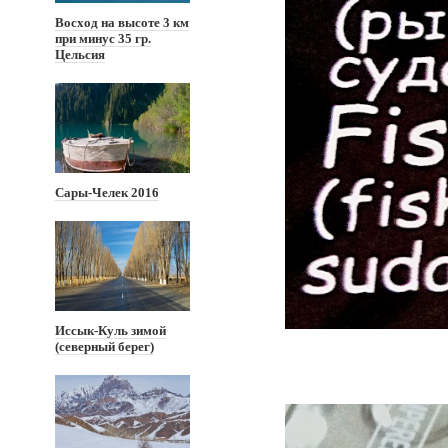
Восход на высоте 3 км
при минус 35 гр.
Цельсия
Сары-Челек 2016
Иссык-Куль зимой
(северный берег)