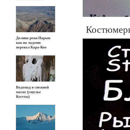
Костюмерн
Долина реки Нарын
как на ладони:
перевал Кара-Коо
Водопад в снежной
маске (ущелье
Кегеты)