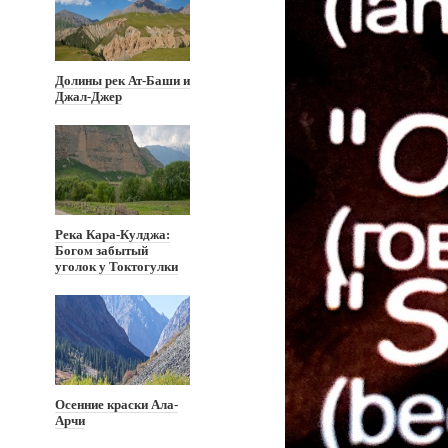
Долины рек Ат-Баши и
Джал-Джер
Река Кара-Кулджа:
Богом забытый
уголок у Токтогулки
Осенние краски Ала-
Арчи