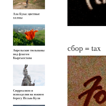
Ала-Бука: цветные
холмы
сбор = tax
Апрельские тюльпаны
под флагом
Кыргызстана
Сюрреализм и
психоделия на южном
берегу Иссык-Куля