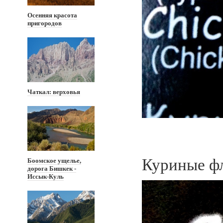
Осенняя красота
пригородов
Чаткал: верховья
Куриные ф
Боомское ущелье,
дорога Бишкек -
Иссык-Куль