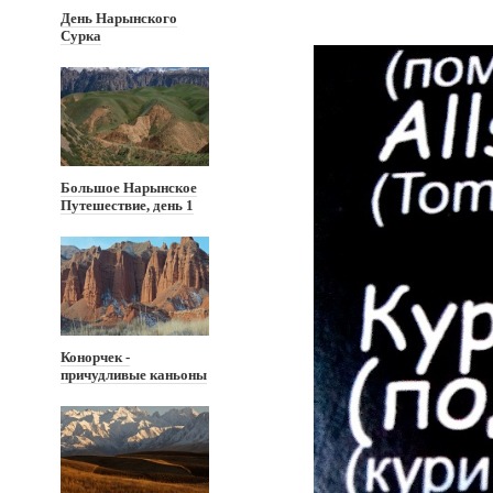
День Нарынского
Сурка
Большое Нарынское
Путешествие, день 1
Конорчек -
причудливые каньоны