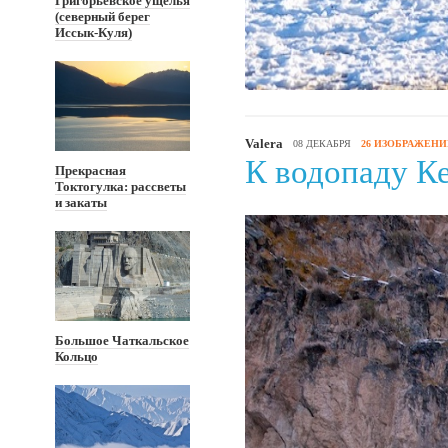
Григорьевское ущелья
(северный берег
Иссык-Куля)
Valera
08 ДЕКАБРЯ
26 ИЗОБРАЖЕН
К водопаду К
Прекрасная
Токтогулка: рассветы
и закаты
Большое Чаткальское
Кольцо