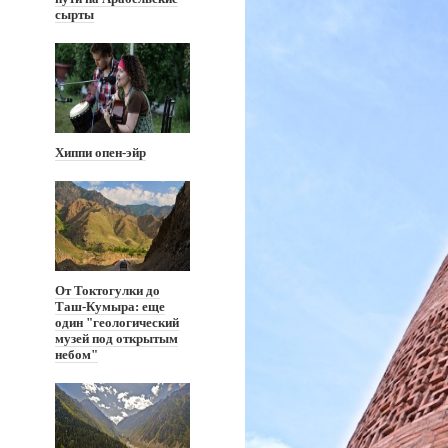
сырты
Хиппи опен-эйр
От Токтогулки до
Таш-Кумыра: еще
один "геологический
музей под открытым
небом"