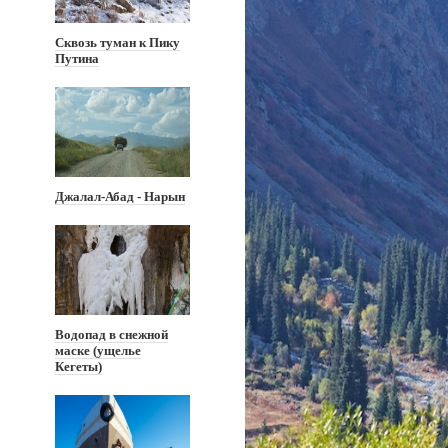
Сквозь туман к Пику
Путина
Джалал-Абад - Нарын
Водопад в снежной
маске (ущелье
Кегеты)