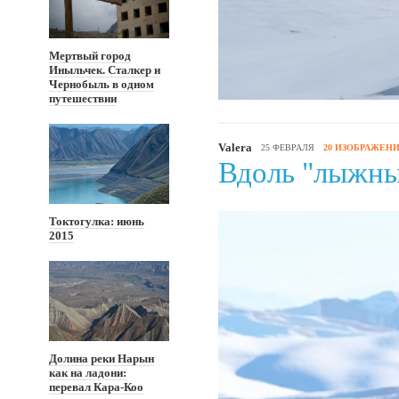
Мертвый город
Иныльчек. Сталкер и
Чернобыль в одном
путешествии
Valera
25 ФЕВРАЛЯ
20 ИЗОБРАЖЕН
Вдоль "лыжны
Токтогулка: июнь
2015
Долина реки Нарын
как на ладони:
перевал Кара-Коо