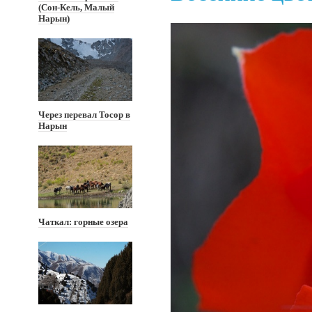
(Сон-Кель, Малый
Нарын)
Через перевал Тосор в
Нарын
Чаткал: горные озера