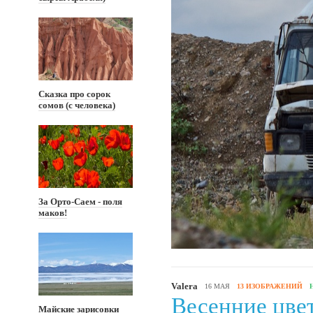
Сказка про сорок
сомов (с человека)
За Орто-Саем - поля
маков!
Valera
16 МАЯ
13 ИЗОБРАЖЕНИЙ
Весенние цве
Майские зарисовки