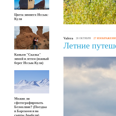
Цвета зимнего Иссык-
Куля
Valera
28 ОКТЯБРЯ
27 ИЗОБРАЖЕН
Летние путеш
Каньон "Сказка"
зимой и летом (южный
берег Иссык-Куля)
Можно ли
сфотографировать
Безмолвие? (Поездка
в Барскоон и на
сырты Арабеля)