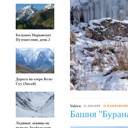
Большое Нарынское
Путешествие, день 2
Дорога на озеро Кель-
Суу (Аксай)
Valera
02 ДЕКАБРЯ
26 ИЗОБРАЖЕН
Башня "Буран
Ледяные лавины по
пути на Арабельские