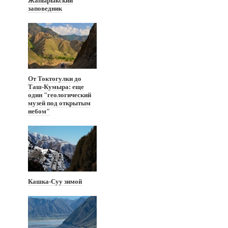
Жапырыкский
заповедник
От Токтогулки до
Таш-Кумыра: еще
один "геологический
музей под открытым
небом"
Кашка-Суу зимой