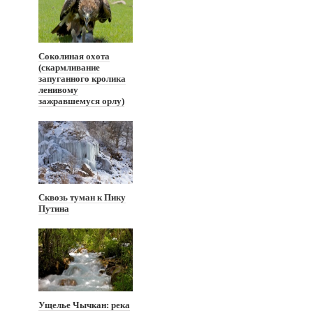
Соколиная охота
(скармливание
запуганного кролика
ленивому
зажравшемуся орлу)
Сквозь туман к Пику
Путина
Ущелье Чычкан: река