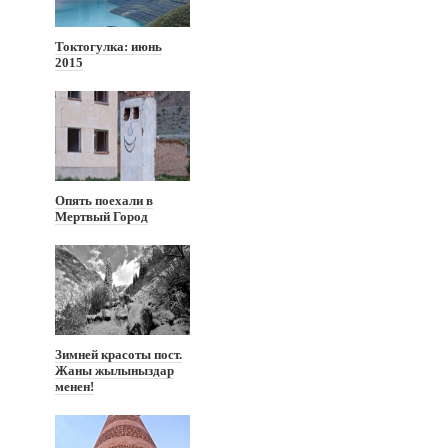
Токтогулка: июнь
2015
Опять поехали в
Мертвый Город
Зимней красоты пост.
Жаны жылыныздар
менен!