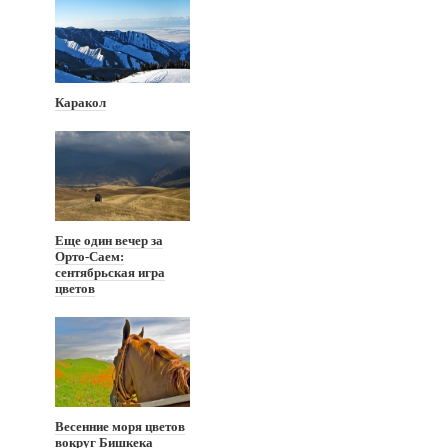
Каракол
Еще один вечер за
Орто-Саем:
сентябрьская игра
цветов
Весенние моря цветов
вокруг Бишкека