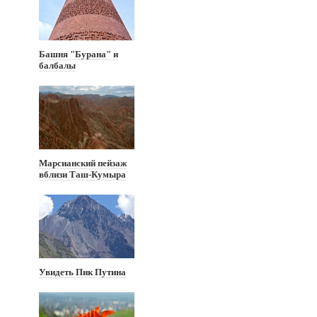
Башня "Бурана" и
балбалы
Марсианский пейзаж
вблизи Таш-Кумыра
Увидеть Пик Путина