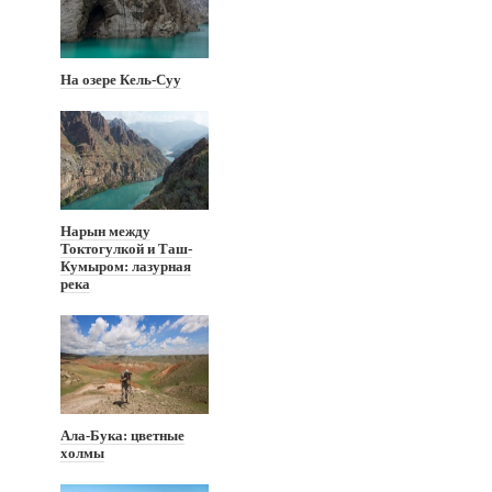
На озере Кель-Суу
Нарын между
Токтогулкой и Таш-
Кумыром: лазурная
река
Ала-Бука: цветные
холмы