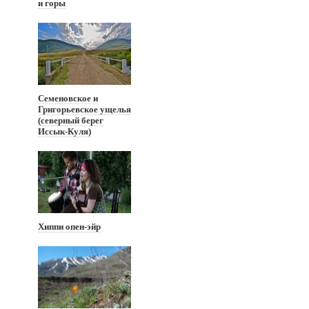
и горы
Семеновское и
Григорьевское ущелья
(северный берег
Иссык-Куля)
Хиппи опен-эйр