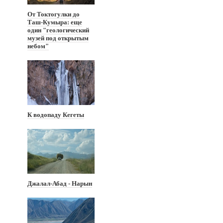
От Токтогулки до
Таш-Кумыра: еще
один "геологический
музей под открытым
небом"
К водопаду Кегеты
Джалал-Абад - Нарын