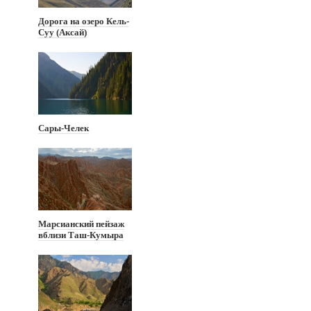
Дорога на озеро Кель-
Суу (Аксай)
Сары-Челек
Марсианский пейзаж
вблизи Таш-Кумыра