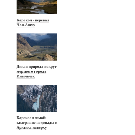
Каракол - перевал
Чон-Ашуу
Дикая природа вокруг
мертвого города
Иныльчек
Барскоон зимой:
замерзшие водопады и
Арктика наверху