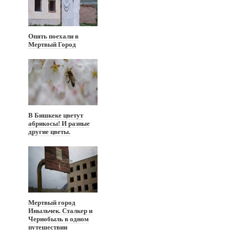
Опять поехали в
Мертвый Город
В Бишкеке цветут
абрикосы! И разные
другие цветы.
Мертвый город
Иныльчек. Сталкер и
Чернобыль в одном
путешествии