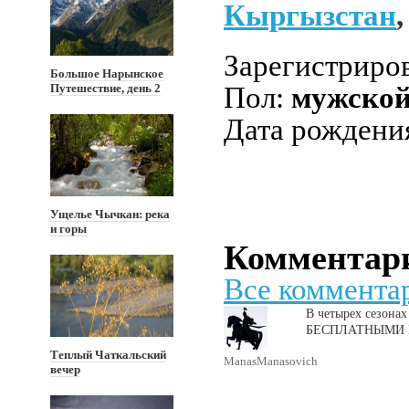
Кыргызстан
Зарегистриро
Большое Нарынское
Путешествие, день 2
Пол:
мужско
Дата рождени
Ущелье Чычкан: река
и горы
Комментар
Все коммента
В четырех сезонах 
БЕСПЛАТНЫМИ
Теплый Чаткальский
ManasManasovich
вечер