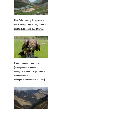
По Малому Нарыну
на север: цветы, яки и
нереальная красота
Соколиная охота
(скармливание
запуганного кролика
ленивому
зажравшемуся орлу)