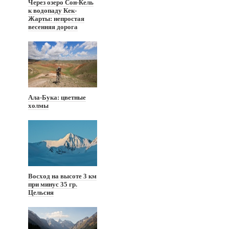
Через озеро Сон-Кель
к водопаду Кек-
Жарты: непростая
весенняя дорога
Ала-Бука: цветные
холмы
Восход на высоте 3 км
при минус 35 гр.
Цельсия