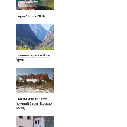
Сары-Челек 2016
Осенние краски Ала-
Арчи
Скалы Джети-Огуз
(южный берег Иссык-
Куля)