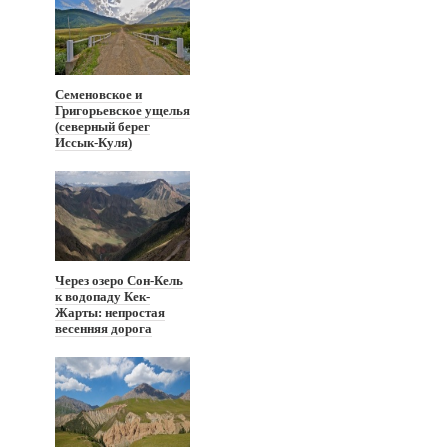
Семеновское и
Григорьевское ущелья
(северный берег
Иссык-Куля)
Через озеро Сон-Кель
к водопаду Кек-
Жарты: непростая
весенняя дорога