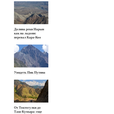
Долина реки Нарын
как на ладони:
перевал Кара-Коо
Увидеть Пик Путина
От Токтогулки до
Таш-Кумыра: еще