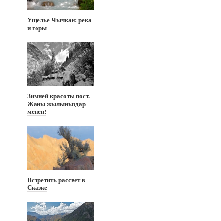
Ущелье Чычкан: река
и горы
Зимней красоты пост.
Жаны жылыныздар
менен!
Встретить рассвет в
Сказке