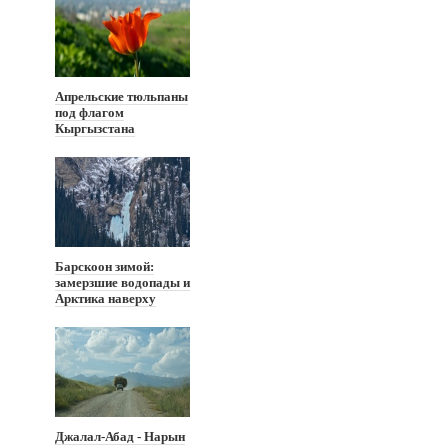
Апрельские тюльпаны
под флагом
Кыргызстана
Барскоон зимой:
замерзшие водопады и
Арктика наверху
Джалал-Абад - Нарын