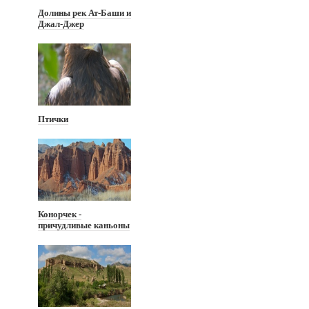
Долины рек Ат-Баши и
Джал-Джер
Птички
Конорчек -
причудливые каньоны