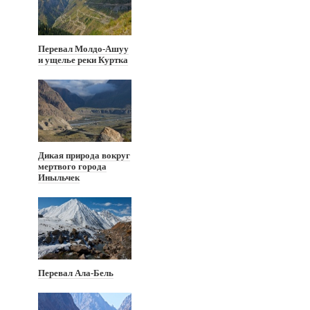
Перевал Молдо-Ашуу
и ущелье реки Куртка
Дикая природа вокруг
мертвого города
Иныльчек
Перевал Ала-Бель