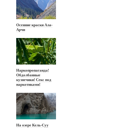
Осенние краски Ала-
Арчи
Наркопропаганда!
Обдолбанные
кузнечики! Секс под
наркотиками!
На озере Кель-Суу