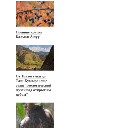
Осенние краски
Калмак-Ашуу
От Токтогулки до
Таш-Кумыра: еще
один "геологический
музей под открытым
небом"