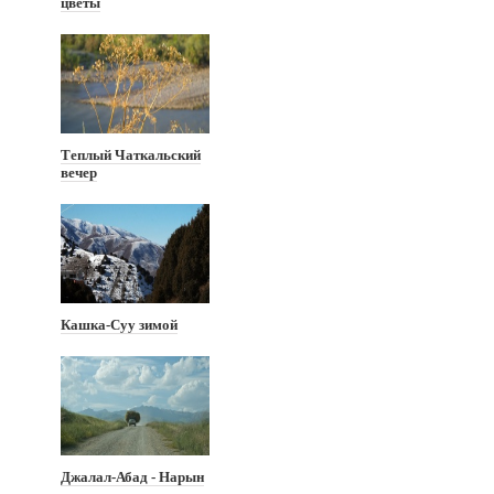
цветы
Теплый Чаткальский
вечер
Кашка-Суу зимой
Джалал-Абад - Нарын