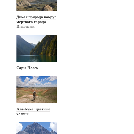
Дикая природа вокруг
мертвого города
Иныльчек
Сары-Челек
Ала-Бука: цветные
холмы