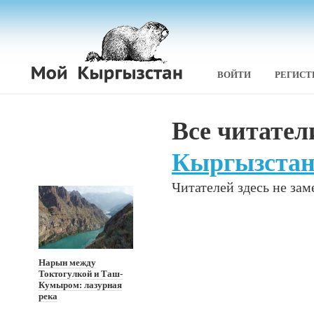
ВОЙТИ
РЕГИСТ
Все читател
Кыргызста
Читателей здесь не зам
Нарын между
Токтогулкой и Таш-
Кумыром: лазурная
река