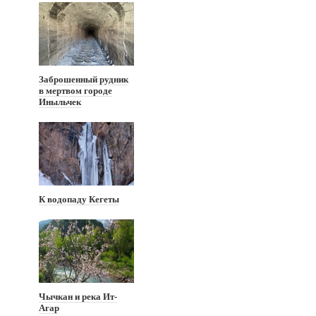
Заброшенный рудник
в мертвом городе
Иныльчек
К водопаду Кегеты
Чычкан и река Ит-
Агар