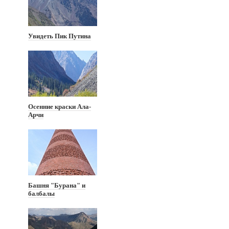
Увидеть Пик Путина
Осенние краски Ала-
Арчи
Башня "Бурана" и
балбалы