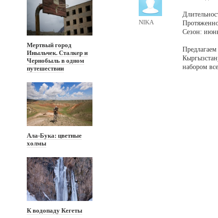
Длительнос
NIKA
Протяженно
Сезон: июн
Мертвый город
Предлагаем 
Иныльчек. Сталкер и
Кыргызстан
Чернобыль в одном
набором все
путешествии
Ала-Бука: цветные
холмы
К водопаду Кегеты