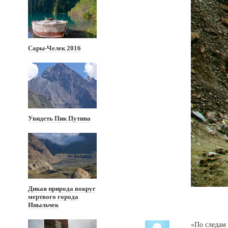
Сары-Челек 2016
Увидеть Пик Путина
Дикая природа вокруг
мертвого города
Иныльчек
«По следа