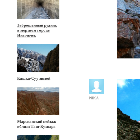
Заброшенный рудник
в мертвом городе
Иныльчек
Кашка-Суу зимой
NIKA
Марсианский пейзаж
вблизи Таш-Кумыра