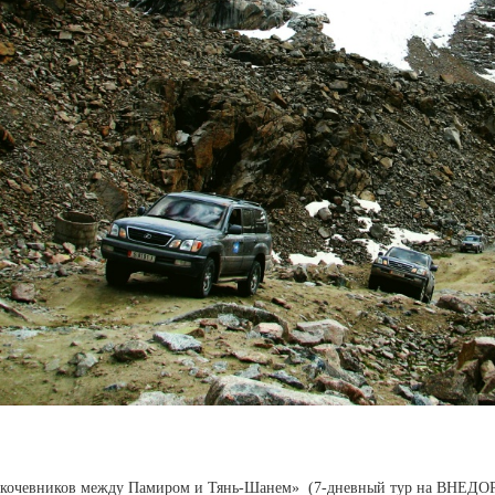
м кочевников между Памиром и Тянь-Шанем» (7-дневный тур на ВН