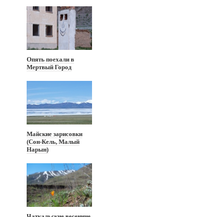
Опять поехали в
Мертвый Город
Майские зарисовки
(Сон-Кель, Малый
Нарын)
Чаткальские весенние