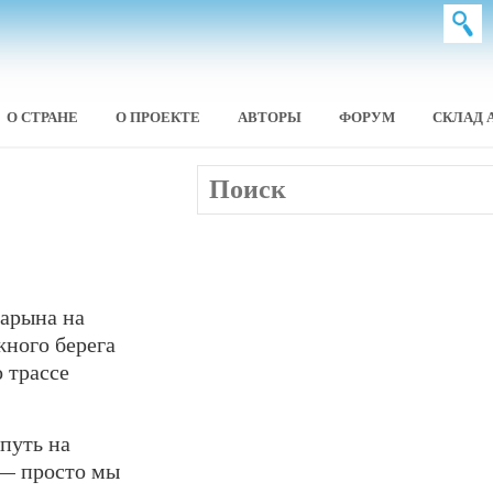
О СТРАНЕ
О ПРОЕКТЕ
АВТОРЫ
ФОРУМ
СКЛАД 
Нарына на
ного берега
 трассе
путь на
 — просто мы