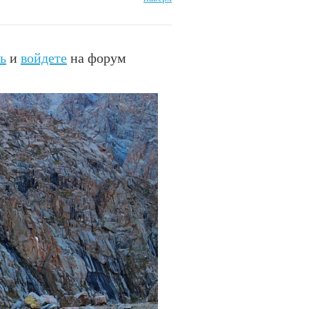
ь
и
войдете
на форум