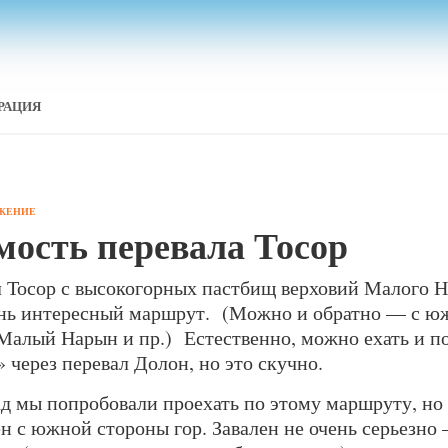
РАЦИЯ
АЖЕНИЕ
мость перевала Тосор
л Тосор с высокогорных пастбищ верховий Малого 
нь интересный маршрут. (Можно и обратно — с юж
Малый Нарын и пр.) Естественно, можно ехать и по
 через перевал Долон, но это скучно.
ад мы попробовали проехать по этому маршруту, но 
ен с южной стороны гор. Завален не очень серьезно