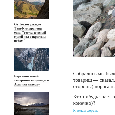
От Токтогулки до
Таш-Кумыра: еще
один "геологический
музей под открытым
небом"
Собрались мы было
Барскоон зимой:
товарищ — сказал,
замерзшие водопады и
Арктика наверху
стороны) дорога н
Кто-нибудь знает 
конечно)?
К темам форума