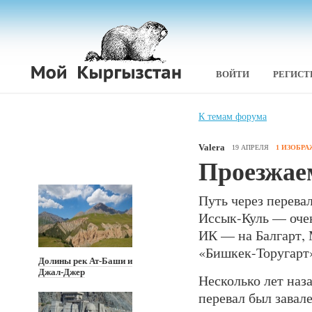
ВОЙТИ
РЕГИСТ
К темам форума
Valera
19 АПРЕЛЯ
1 ИЗОБР
Проезжае
Путь через перева
Иссык-Куль — оче
ИК — на Балгарт, 
«Бишкек-Торугарт»
Долины рек Ат-Баши и
Джал-Джер
Несколько лет наз
перевал был завал