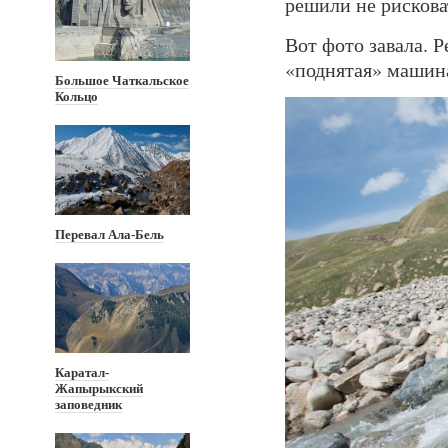
решили не рискова
Вот фото завала. 
«поднятая» машина
Большое Чаткальское
Кольцо
Перевал Ала-Бель
Каратал-
Жапырыкский
заповедник