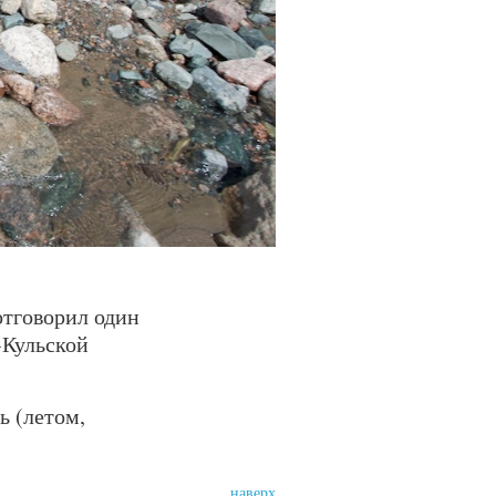
отговорил один
-Кульской
ь (летом,
наверх