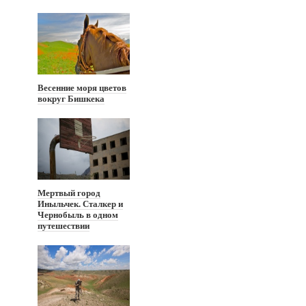
Весенние моря цветов
вокруг Бишкека
Мертвый город
Иныльчек. Сталкер и
Чернобыль в одном
путешествии