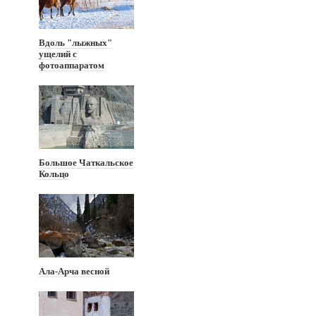
Вдоль "лыжных"
ущелий с
фотоаппаратом
Большое Чаткальское
Кольцо
Ала-Арча весной