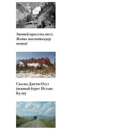
Зимней красоты пост.
Жаны жылыныздар
менен!
Скалы Джети-Огуз
(южный берег Иссык-
Куля)