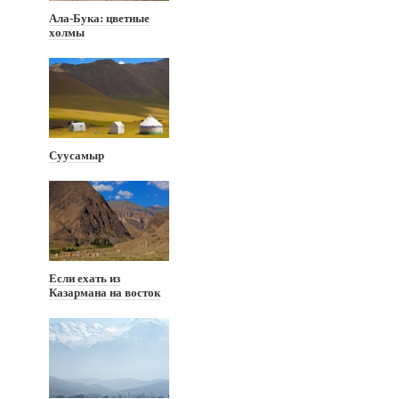
Ала-Бука: цветные
холмы
Суусамыр
Если ехать из
Казармана на восток