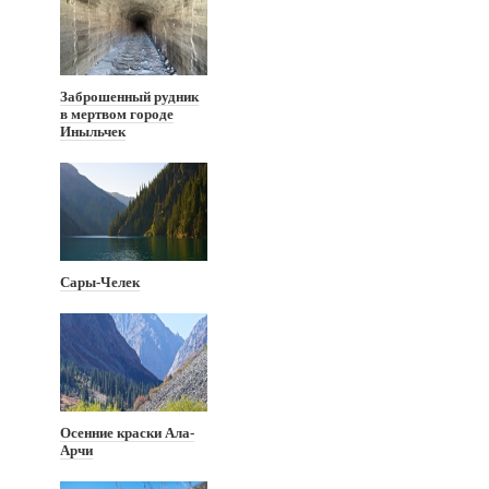
Заброшенный рудник
в мертвом городе
Иныльчек
Сары-Челек
Осенние краски Ала-
Арчи