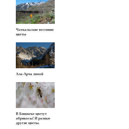
Чаткальские весенние
цветы
Ала-Арча зимой
В Бишкеке цветут
абрикосы! И разные
другие цветы.